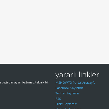
yararlı linkler
 bağı olmayan bağımsız teknik bir
MSHOWTO Portal Anasayfa
Facebook Sayfamız
Twitter Sayfamız
RSS
Flickr Sayfamız