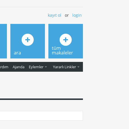
kayıt ol
or
login
tüm
ara
makaleler
ardım
Ajanda
Eylemler
Yararlı Linkler