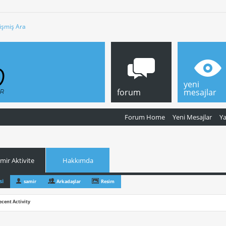
işmiş Ara
yeni
forum
mesajlar
Forum Home
Yeni Mesajlar
Y
mir Aktivite
Hakkımda
si
samir
Arkadaşlar
Resim
ecent Activity