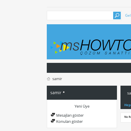
Gel
samir
samir
sa
Hep
Yeni Üye
Mesajları göster
No R
Konuları göster