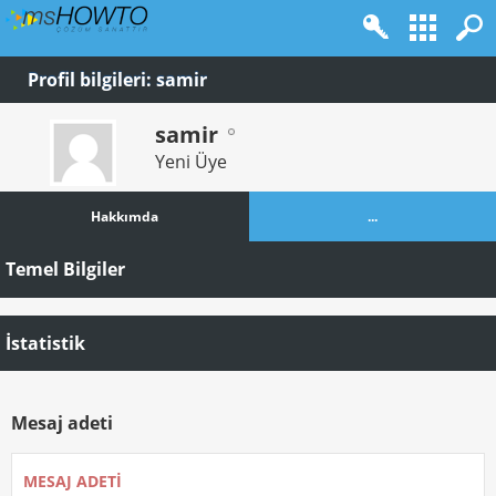
Profil bilgileri: samir
samir
Yeni Üye
Hakkımda
...
Temel Bilgiler
İstatistik
Mesaj adeti
MESAJ ADETI