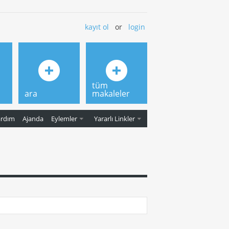
kayıt ol
or
login
tüm
ara
makaleler
ardım
Ajanda
Eylemler
Yararlı Linkler