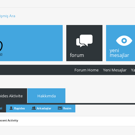
işmiş Ara
yeni
forum
mesajlar
Forum Home
Yeni Mesajlar
Y
ides Aktivite
Hakkımda
si
Rapides
Arkadaşlar
Resim
ecent Activity