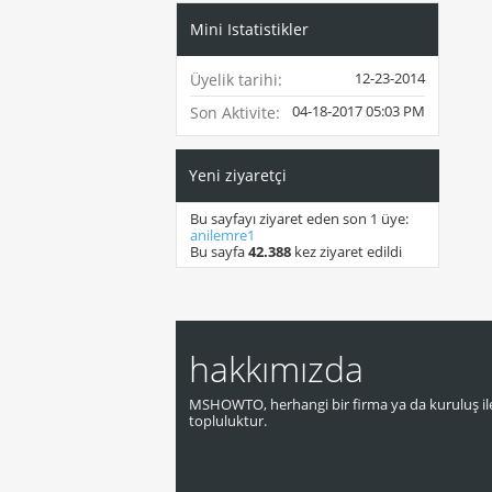
Mini Istatistikler
12-23-2014
Üyelik tarihi
04-18-2017
05:03 PM
Son Aktivite
Yeni ziyaretçi
Bu sayfayı ziyaret eden son 1 üye:
anilemre1
Bu sayfa
42.388
kez ziyaret edildi
hakkımızda
MSHOWTO, herhangi bir firma ya da kuruluş ile
topluluktur.