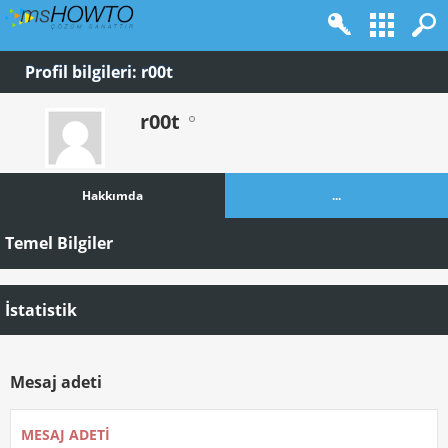
Profil bilgileri: r00t
r00t
Hakkımda
...
Temel Bilgiler
İstatistik
Mesaj adeti
MESAJ ADETI