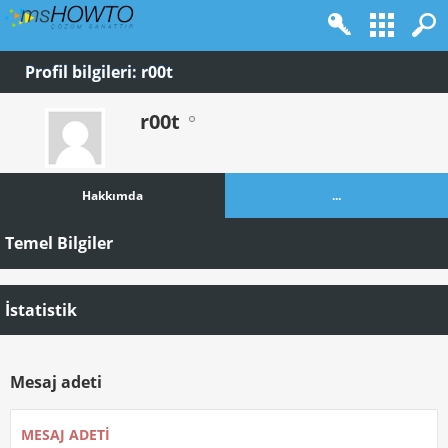
Profil bilgileri: r00t
r00t
Hakkımda
...
Temel Bilgiler
İstatistik
Mesaj adeti
MESAJ ADETI