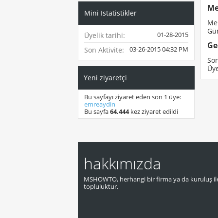
Me
Mini Istatistikler
Mes
Gü
01-28-2015
Üyelik tarihi
Ge
03-26-2015
04:32 PM
Son Aktivite
Son
Üye
Yeni ziyaretçi
Bu sayfayı ziyaret eden son 1 üye:
emreaydin
Bu sayfa
64.444
kez ziyaret edildi
hakkımızda
MSHOWTO, herhangi bir firma ya da kuruluş ile
topluluktur.