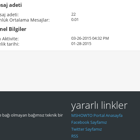
saj adeti
22
aj adeti
0.01
nlük Ortalama Mesajlar
nel Bilgiler
03-26-2015
04:32 PM
 Aktivite
01-28-2015
lik tarihi
yararlı linkler
 bağı olmayan bağımsız teknik bir
MSHOWTO Portal Anasayfa
Facebook Sayfamız
Twitter Sayfamız
RSS