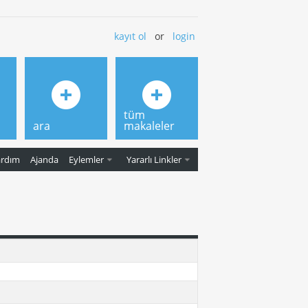
kayıt ol
or
login
tüm
ara
makaleler
ardım
Ajanda
Eylemler
Yararlı Linkler