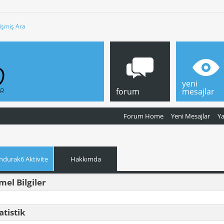
işmiş Ara
yeni
forum
mesajlar
Forum Home
Yeni Mesajlar
Y
ndurak6 Aktivite
Hakkımda
mel Bilgiler
atistik