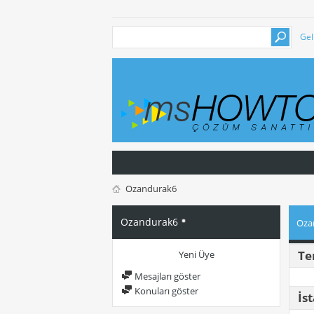
Gel
Ozandurak6
Ozandurak6
Oza
Te
Yeni Üye
Mesajları göster
Konuları göster
İst