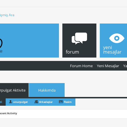
işmiş Ara
yeni
forum
mesajlar
Forum Home
Yeni Mesajlar
Y
pulgat Aktivite
Hakkımda
si
onurpulgat
Arkadaşlar
Resim
ecent Activity