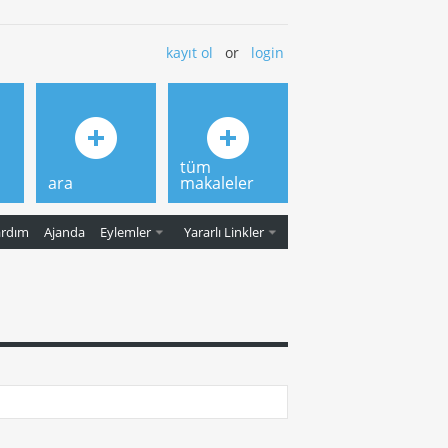
kayıt ol
or
login
tüm
ara
makaleler
ardım
Ajanda
Eylemler
Yararlı Linkler