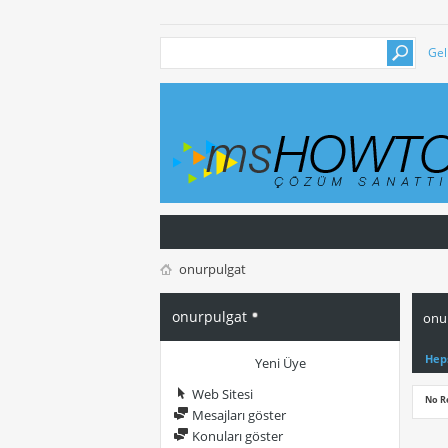
Gel
onurpulgat
onurpulgat
onur
Hep
Yeni Üye
Web Sitesi
No R
Mesajları göster
Konuları göster