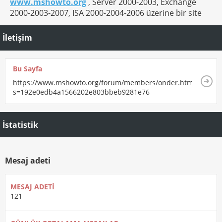
www.mshowto.org
, Server 2000-2003, Exchange
2000-2003-2007, ISA 2000-2004-2006 üzerine bir site
İletişim
Bu Sayfa
https://www.mshowto.org/forum/members/onder.html?
s=192e0edb4a1566202e803bbeb9281e76
İstatistik
Mesaj adeti
MESAJ ADETI
121