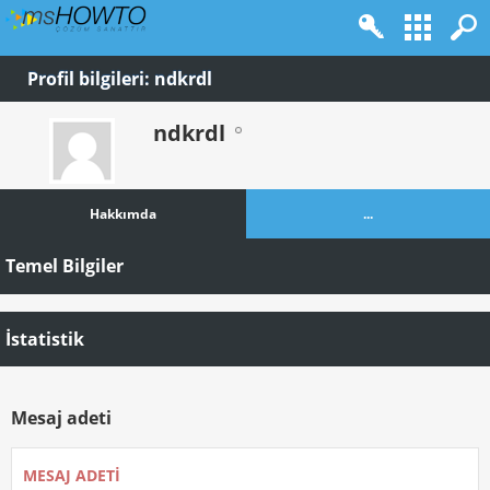
Profil bilgileri: ndkrdl
ndkrdl
Hakkımda
...
Temel Bilgiler
İstatistik
Mesaj adeti
MESAJ ADETI