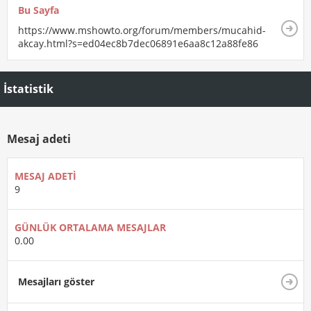
Bu Sayfa
https://www.mshowto.org/forum/members/mucahid-
akcay.html?s=ed04ec8b7dec06891e6aa8c12a88fe86
İstatistik
Mesaj adeti
MESAJ ADETI
9
GÜNLÜK ORTALAMA MESAJLAR
0.00
Mesajları göster