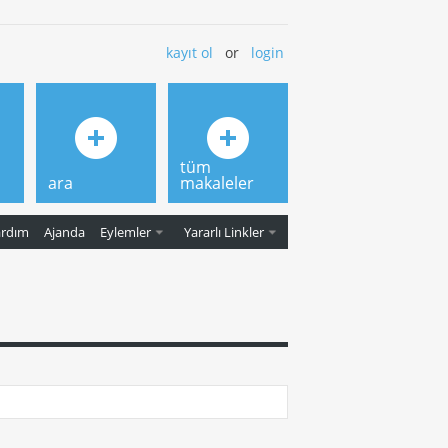
kayıt ol
or
login
tüm
ara
makaleler
ardım
Ajanda
Eylemler
Yararlı Linkler