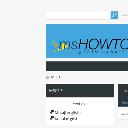
Gel
MSFT
MSFT
MS
Hep
Yeni Üye
Mesajları göster
No R
Konuları göster