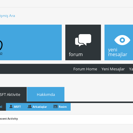
işmiş Ara
yeni
forum
mesajlar
Forum Home
Yeni Mesajlar
Y
FT Aktivite
Hakkımda
si
MSFT
Arkadaşlar
Resim
ecent Activity