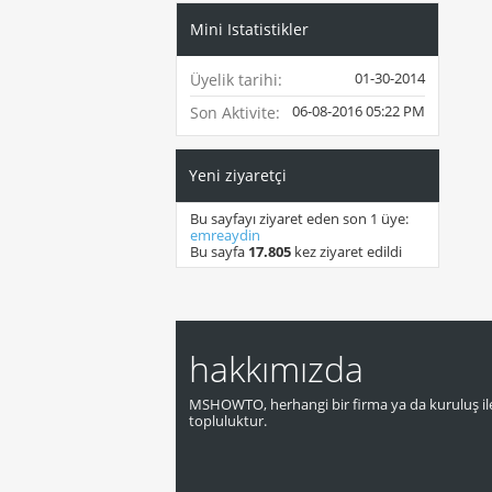
Mini Istatistikler
01-30-2014
Üyelik tarihi
06-08-2016
05:22 PM
Son Aktivite
Yeni ziyaretçi
Bu sayfayı ziyaret eden son 1 üye:
emreaydin
Bu sayfa
17.805
kez ziyaret edildi
hakkımızda
MSHOWTO, herhangi bir firma ya da kuruluş ile
topluluktur.