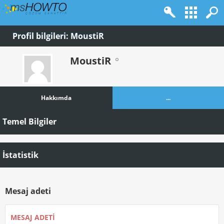
Profil bilgileri: MoustiR
MoustiR
Hakkımda
...
Temel Bilgiler
İstatistik
Mesaj adeti
MESAJ ADETI