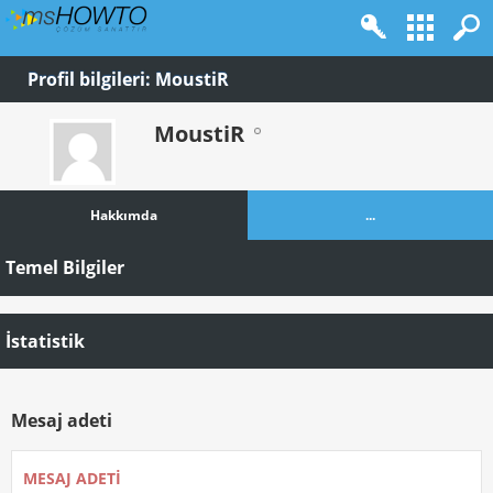
Profil bilgileri: MoustiR
MoustiR
Hakkımda
...
Temel Bilgiler
İstatistik
Mesaj adeti
MESAJ ADETI