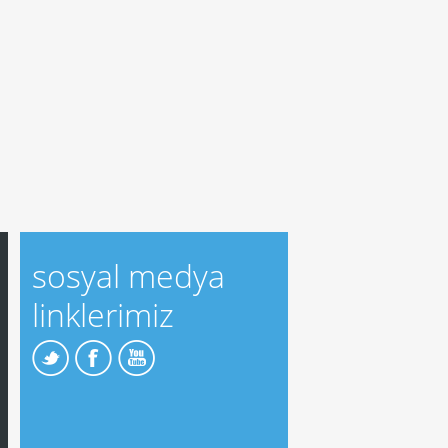
sosyal medya
linklerimiz