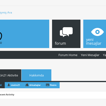
işmiş Ara
yeni
forum
mesajlar
Forum Home
Yeni Mesajlar
Y
in21 Aktivite
Hakkımda
si
metin21
Arkadaşlar
Resim
ecent Activity