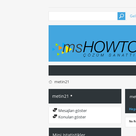
Gel
metin21
metin21
met
Hep
Mesajları göster
Konuları göster
No R
Mini Istatistikler