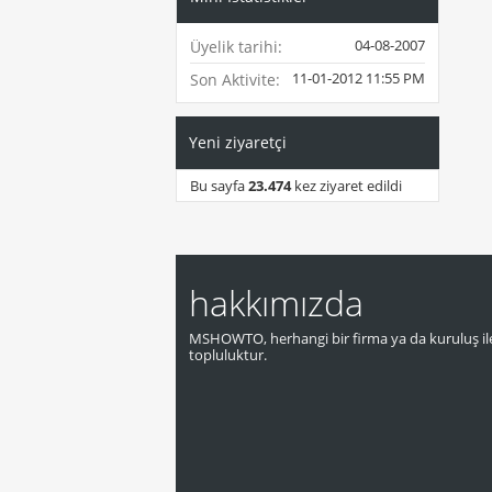
04-08-2007
Üyelik tarihi
11-01-2012
11:55 PM
Son Aktivite
Yeni ziyaretçi
Bu sayfa
23.474
kez ziyaret edildi
hakkımızda
MSHOWTO, herhangi bir firma ya da kuruluş ile
topluluktur.