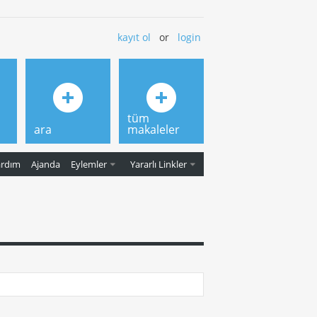
kayıt ol
or
login
tüm
ara
makaleler
ardım
Ajanda
Eylemler
Yararlı Linkler