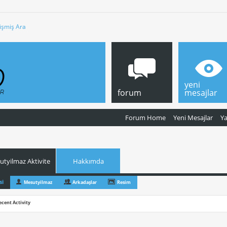
işmiş Ara
yeni
forum
mesajlar
Forum Home
Yeni Mesajlar
Y
tyilmaz Aktivite
Hakkımda
si
Mesutyilmaz
Arkadaşlar
Resim
ecent Activity