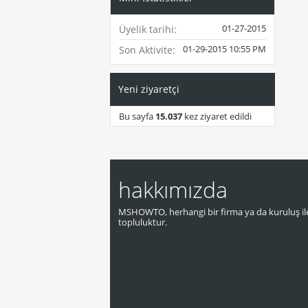
01-27-2015
Üyelik tarihi
01-29-2015
10:55 PM
Son Aktivite
Yeni ziyaretçi
Bu sayfa
15.037
kez ziyaret edildi
hakkımızda
MSHOWTO, herhangi bir firma ya da kuruluş ile
topluluktur.