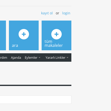
kayıt ol
or
login
tüm
ara
makaleler
ardım
Ajanda
Eylemler
Yararlı Linkler