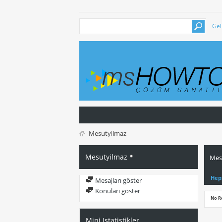
Gel
Mesutyilmaz
Mesutyilmaz
Mesu
Hep
Mesajları göster
Konuları göster
No R
Mini Istatistikler