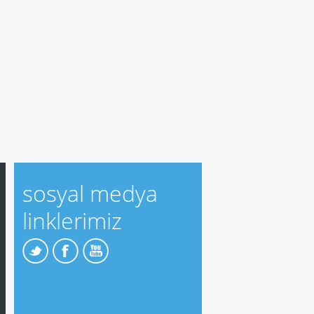
sosyal medya
linklerimiz