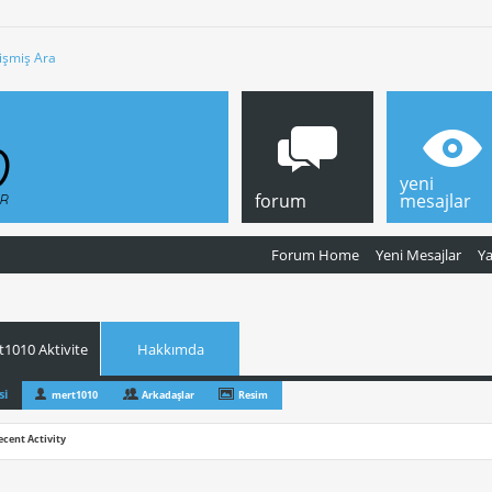
işmiş Ara
yeni
forum
mesajlar
Forum Home
Yeni Mesajlar
Y
1010 Aktivite
Hakkımda
si
mert1010
Arkadaşlar
Resim
ecent Activity