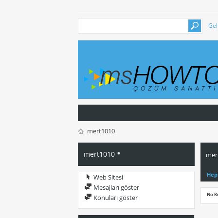
Gel
mert1010
mert1010
mert
Hep
Web Sitesi
Mesajları göster
No R
Konuları göster