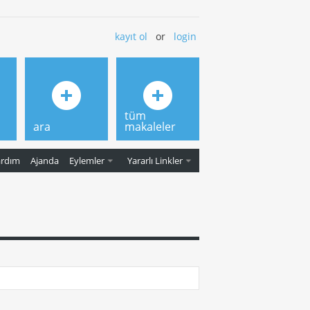
kayıt ol
or
login
tüm
ara
makaleler
ardım
Ajanda
Eylemler
Yararlı Linkler