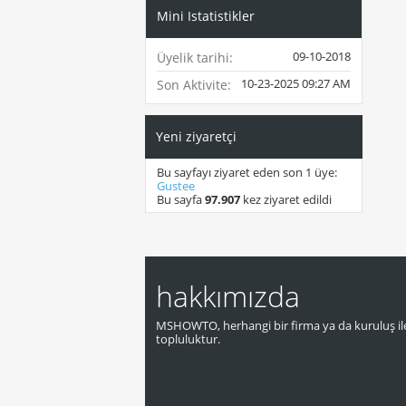
Mini Istatistikler
09-10-2018
Üyelik tarihi
10-23-2025
09:27 AM
Son Aktivite
Yeni ziyaretçi
Bu sayfayı ziyaret eden son 1 üye:
Gustee
Bu sayfa
97.907
kez ziyaret edildi
hakkımızda
MSHOWTO, herhangi bir firma ya da kuruluş ile
topluluktur.