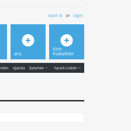
kayıt ol
or
login
tüm
ara
makaleler
ardım
Ajanda
Eylemler
Yararlı Linkler