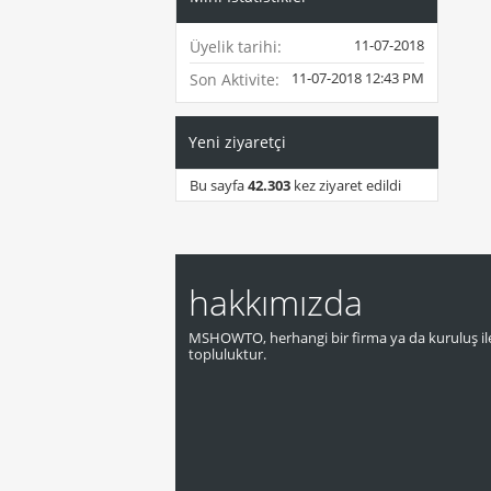
11-07-2018
Üyelik tarihi
11-07-2018
12:43 PM
Son Aktivite
Yeni ziyaretçi
Bu sayfa
42.303
kez ziyaret edildi
hakkımızda
MSHOWTO, herhangi bir firma ya da kuruluş ile
topluluktur.