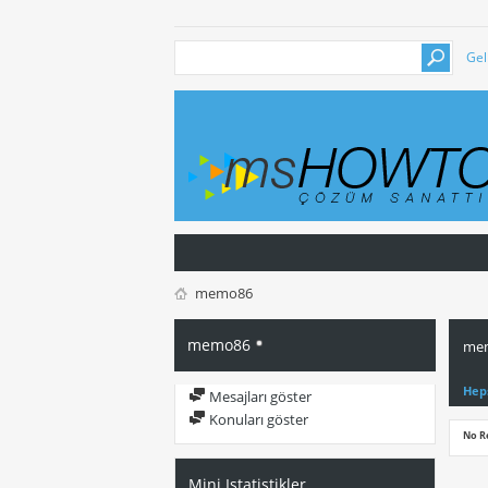
Gel
memo86
memo86
mem
Hep
Mesajları göster
Konuları göster
No R
Mini Istatistikler