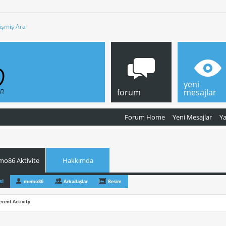
işmiş Ara
yeni
forum
mesajlar
Forum Home
Yeni Mesajlar
Y
o86 Aktivite
Hakkımda
si
memo86
Arkadaşlar
Resim
ecent Activity