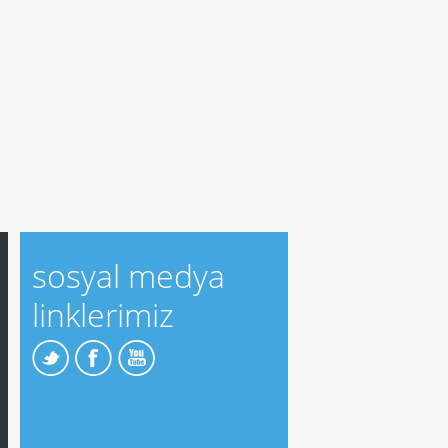
sosyal medya
linklerimiz