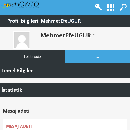
Profil bilgileri: MehmetEfeUGUR
MehmetEfeUGUR
Hakkımda
...
Temel Bilgiler
İstatistik
Mesaj adeti
MESAJ ADETI