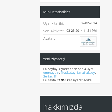
Mini Istatistikler
02-02-2014
Üyelik tarihi
03-25-2014
11:51 PM
Son Aktivite
Avatar
Yeni ziyaretçi
Bu sayfayı ziyaret eden son 4 üye:
emreaydin
,
firatkutay
,
ismail.aksoy
,
Sertac_84
Bu sayfa
57.918
kez ziyaret edildi
hakkımızda