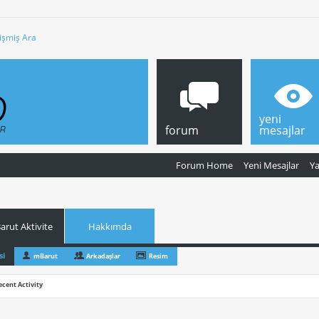
işmiş Ara
yeni
forum
mesajlar
Forum Home
Yeni Mesajlar
Y
rut Aktivite
Hakkımda
si
mBarut
Arkadaşlar
Resim
ecent Activity