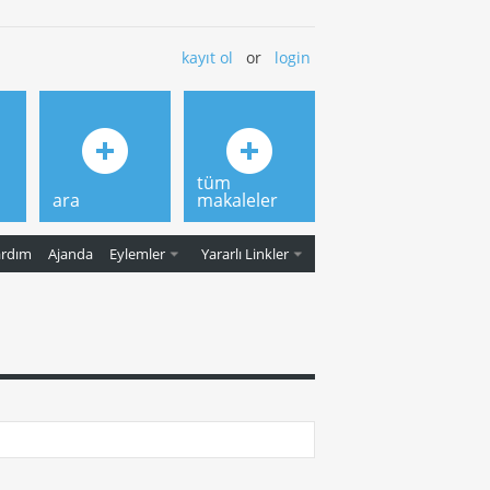
kayıt ol
or
login
tüm
ara
makaleler
ardım
Ajanda
Eylemler
Yararlı Linkler