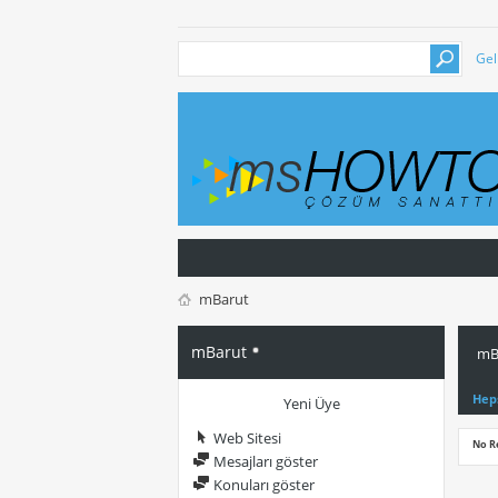
Gel
mBarut
mBarut
mBa
Hep
Yeni Üye
Web Sitesi
No R
Mesajları göster
Konuları göster