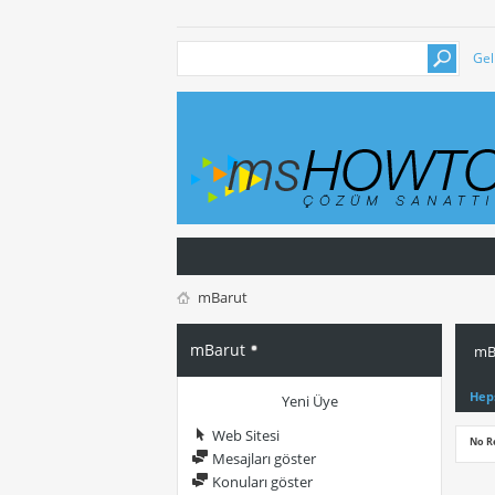
Gel
mBarut
mBarut
mBa
Hep
Yeni Üye
Web Sitesi
No R
Mesajları göster
Konuları göster