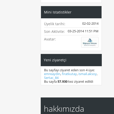
Mini Istatistikler
02-02-2014
Üyelik tarihi
03-25-2014
11:51 PM
Son Aktivite
Avatar
Yeni ziyaretçi
Bu sayfayı ziyaret eden son 4 üye:
emreaydin
,
firatkutay
,
ismail.aksoy
,
Sertac_84
Bu sayfa
57.930
kez ziyaret edildi
hakkımızda