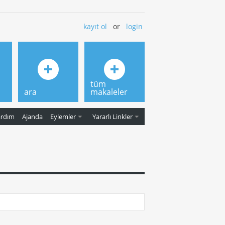
kayıt ol
or
login
tüm
ara
makaleler
ardım
Ajanda
Eylemler
Yararlı Linkler