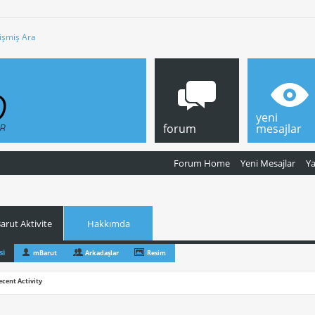
işmiş Ara
yeni
forum
mesajlar
Forum Home
Yeni Mesajlar
Y
rut Aktivite
Hakkımda
si
mBarut
Arkadaşlar
Resim
ecent Activity