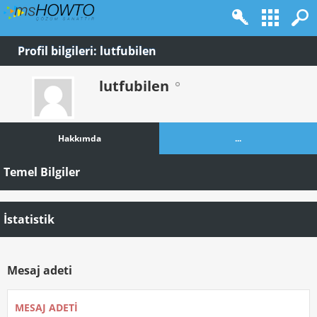
Profil bilgileri: lutfubilen
lutfubilen
Hakkımda
...
Temel Bilgiler
İstatistik
Mesaj adeti
MESAJ ADETI