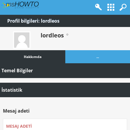
Profil bilgileri: lordleos
lordleos
Hakkımda
...
Temel Bilgiler
İstatistik
Mesaj adeti
MESAJ ADETI