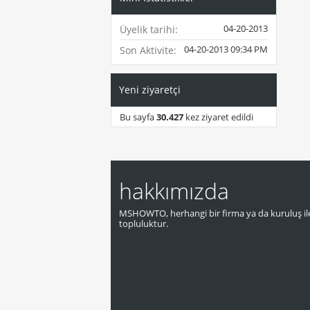
04-20-2013
Üyelik tarihi
04-20-2013
09:34 PM
Son Aktivite
Yeni ziyaretçi
Bu sayfa
30.427
kez ziyaret edildi
hakkımızda
MSHOWTO, herhangi bir firma ya da kuruluş ile
topluluktur.