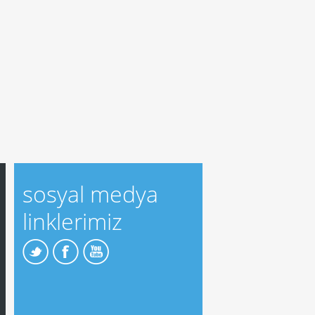
sosyal medya
linklerimiz