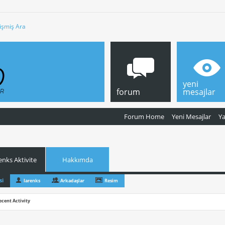
işmiş Ara
yeni
forum
mesajlar
Forum Home
Yeni Mesajlar
Y
enks Aktivite
Hakkımda
si
larenks
Arkadaşlar
Resim
ecent Activity