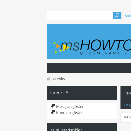
Gel
larenks
larenks
lar
Hep
Mesajları göster
Konuları göster
No R
Mini Istatistikler