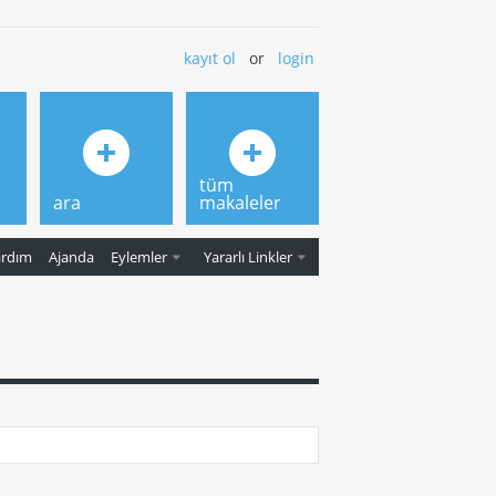
kayıt ol
or
login
tüm
ara
makaleler
ardım
Ajanda
Eylemler
Yararlı Linkler