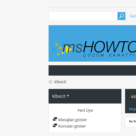
Gel
klbecit
klbecit
klb
Hep
Yeni Üye
Mesajları göster
No R
Konuları göster