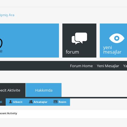
işmiş Ara
yeni
forum
mesajlar
Forum Home
Yeni Mesajlar
Y
ecit Aktivite
Hakkımda
si
klbecit
Arkadaşlar
Resim
ecent Activity