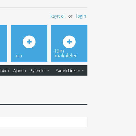
kayıt ol
or
login
tüm
ara
makaleler
ardım
Ajanda
Eylemler
Yararlı Linkler