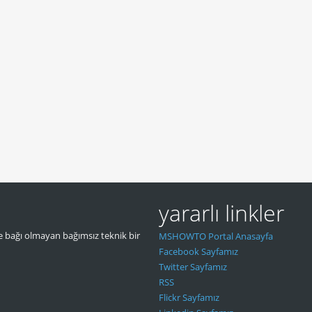
yararlı linkler
 bağı olmayan bağımsız teknik bir
MSHOWTO Portal Anasayfa
Facebook Sayfamız
Twitter Sayfamız
RSS
Flickr Sayfamız