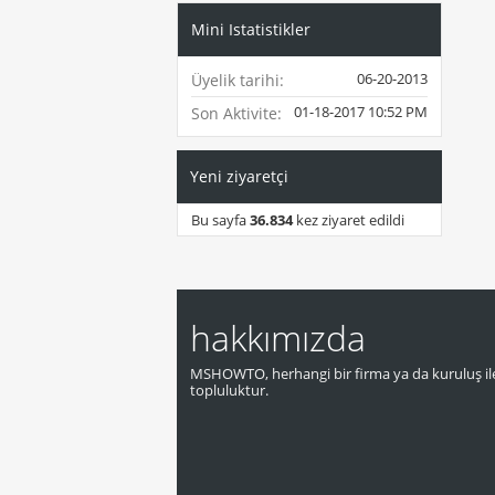
Mini Istatistikler
06-20-2013
Üyelik tarihi
01-18-2017
10:52 PM
Son Aktivite
Yeni ziyaretçi
Bu sayfa
36.834
kez ziyaret edildi
hakkımızda
MSHOWTO, herhangi bir firma ya da kuruluş ile
topluluktur.