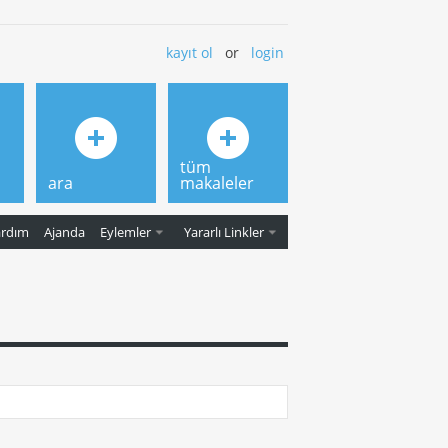
kayıt ol
or
login
tüm
ara
makaleler
ardım
Ajanda
Eylemler
Yararlı Linkler