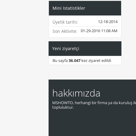
Mini Istatistikler
12-18-2014
Üyelik tarihi
01-29-2016
11:08 AM
Son Aktivite
Yeni ziyaretçi
Bu sayfa
36.047
kez ziyaret edildi
hakkımızda
MSHOWTO, herhangi bir firma ya da kuruluş ile
topluluktur.