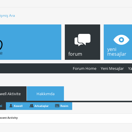
işmiş Ara
yeni
forum
mesajlar
Forum Home
Yeni Mesajlar
Y
well Aktivite
Hakkımda
si
Kewell
Arkadaşlar
Resim
ecent Activity