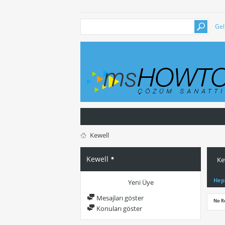
Gel
Kewell
Kewell
Ke
Hep
Yeni Üye
Mesajları göster
No R
Konuları göster