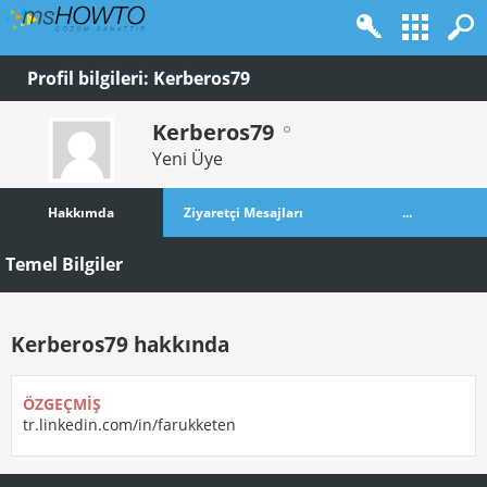
Profil bilgileri: Kerberos79
Kerberos79
Yeni Üye
Hakkımda
Ziyaretçi Mesajları
...
Temel Bilgiler
Kerberos79 hakkında
ÖZGEÇMIŞ
tr.linkedin.com/in/farukketen