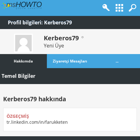
Profil bilgileri: Kerberos79
Kerberos79
Yeni Üye
Hakkımda
Ziyaretçi Mesajları
...
Temel Bilgiler
Kerberos79 hakkında
ÖZGEÇMIŞ
tr.linkedin.com/in/farukketen