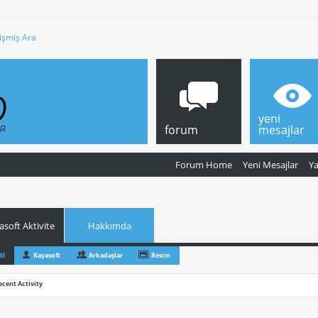
işmiş Ara
yeni
forum
mesajlar
Forum Home
Yeni Mesajlar
Y
asoft Aktivite
Hakkımda
si
Kayasoft
Arkadaşlar
Resim
ecent Activity