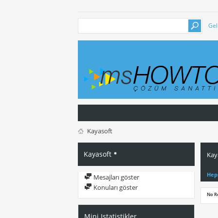
Gel
Kayasoft
Kayasoft
Kay
Hep
Mesajları göster
Konuları göster
No R
Mini Istatistikler