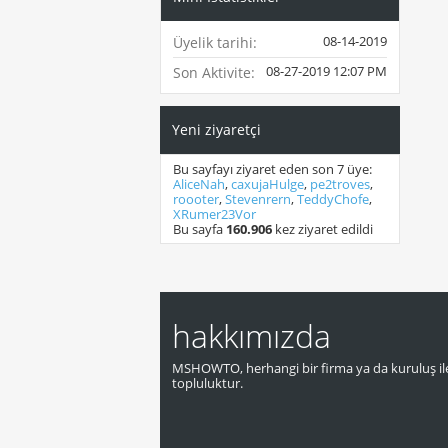
08-14-2019
Üyelik tarihi
08-27-2019
12:07 PM
Son Aktivite
Yeni ziyaretçi
Bu sayfayı ziyaret eden son 7 üye:
AliceNah
,
caxujaHulge
,
pe2troves
,
roooter
,
Stevenrern
,
TeddyChofe
,
XRumer23Vor
Bu sayfa
160.906
kez ziyaret edildi
hakkımızda
MSHOWTO, herhangi bir firma ya da kuruluş ile
topluluktur.