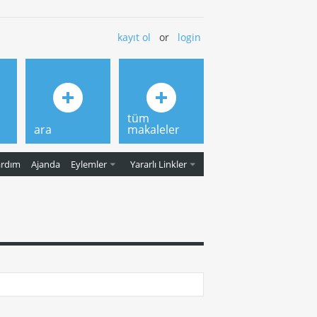
kayıt ol
or
login
tüm
ara
makaleler
ardım
Ajanda
Eylemler
Yararlı Linkler