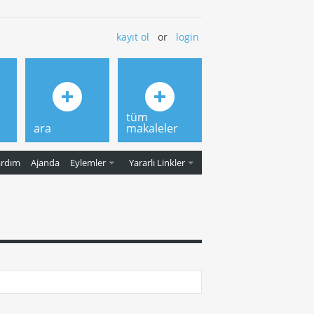
kayıt ol
or
login
tüm
ara
makaleler
ardım
Ajanda
Eylemler
Yararlı Linkler