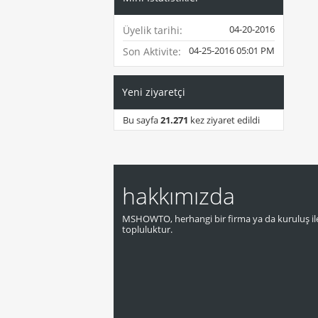
04-20-2016
Üyelik tarihi
04-25-2016
05:01 PM
Son Aktivite
Yeni ziyaretçi
Bu sayfa
21.271
kez ziyaret edildi
hakkımızda
MSHOWTO, herhangi bir firma ya da kuruluş ile
topluluktur.