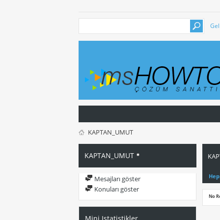
Gel
KAPTAN_UMUT
KAPTAN_UMUT
KAP
Hep
Mesajları göster
Konuları göster
No R
Mini Istatistikler