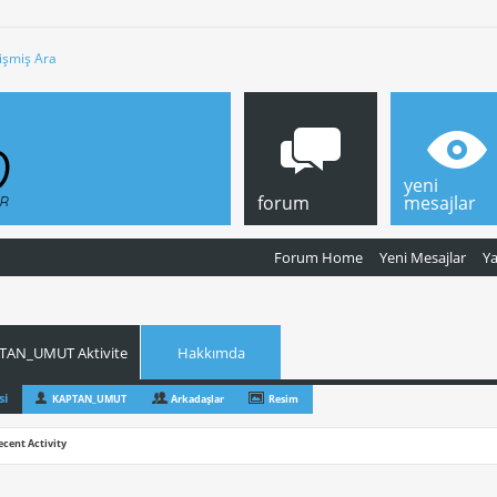
işmiş Ara
yeni
forum
mesajlar
Forum Home
Yeni Mesajlar
Y
TAN_UMUT Aktivite
Hakkımda
si
KAPTAN_UMUT
Arkadaşlar
Resim
ecent Activity