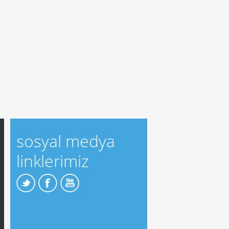
sosyal medya
linklerimiz