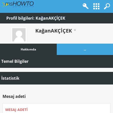
Profil bilgileri: KağanAKÇİÇEK
KağanAKÇİÇEK
Hakkımda
...
Temel Bilgiler
İstatistik
Mesaj adeti
MESAJ ADETI