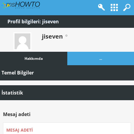
Profil bilgileri: jiseven
jiseven
Hakkımda
...
Temel Bilgiler
İstatistik
Mesaj adeti
MESAJ ADETI