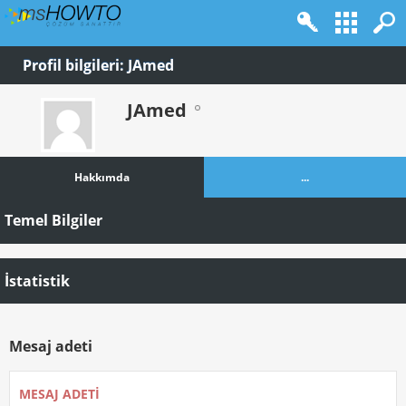
Profil bilgileri: JAmed
JAmed
Hakkımda
...
Temel Bilgiler
İstatistik
Mesaj adeti
MESAJ ADETI