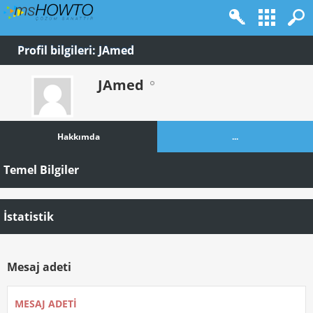
Profil bilgileri: JAmed
JAmed
Hakkımda
...
Temel Bilgiler
İstatistik
Mesaj adeti
MESAJ ADETI