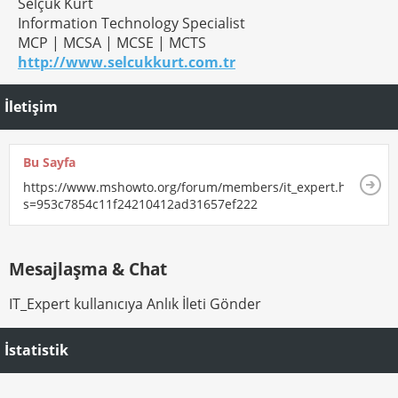
Selçuk Kurt
Information Technology Specialist
MCP | MCSA | MCSE | MCTS
http://www.selcukkurt.com.tr
İletişim
Bu Sayfa
https://www.mshowto.org/forum/members/it_expert.html?
s=953c7854c11f24210412ad31657ef222
Mesajlaşma & Chat
IT_Expert kullanıcıya Anlık İleti Gönder
İstatistik