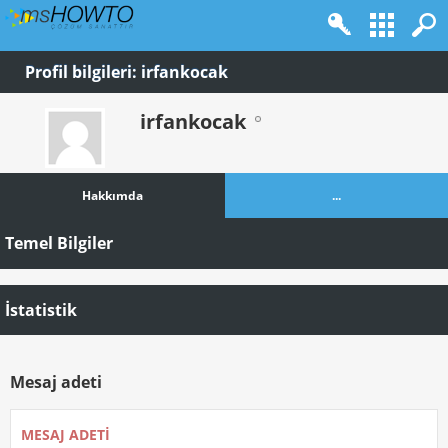
Profil bilgileri: irfankocak
irfankocak
Hakkımda
...
Temel Bilgiler
İstatistik
Mesaj adeti
MESAJ ADETI