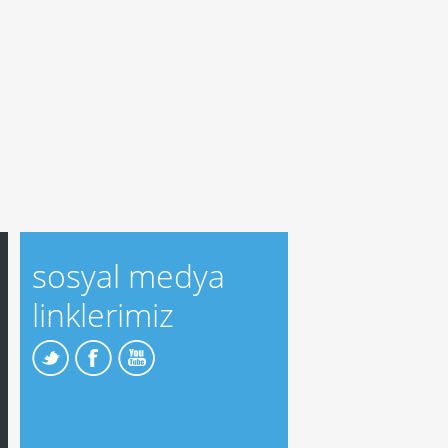
sosyal medya
linklerimiz