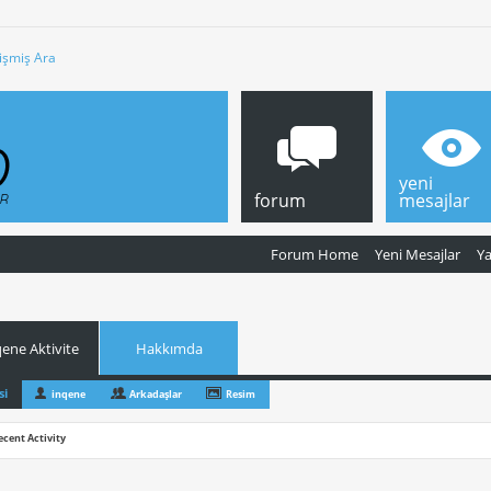
işmiş Ara
yeni
forum
mesajlar
Forum Home
Yeni Mesajlar
Y
qene Aktivite
Hakkımda
si
inqene
Arkadaşlar
Resim
ecent Activity