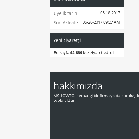
05-18-2017
Üyelik tarihi
05-20-2017
09:27 AM
Son Aktivite
Yeni ziyaretçi
Bu sayfa
42.839
kez ziyaret edildi
hakkımızda
MSHOWTO, herhangi bir firma ya da kuruluş ile
topluluktur.