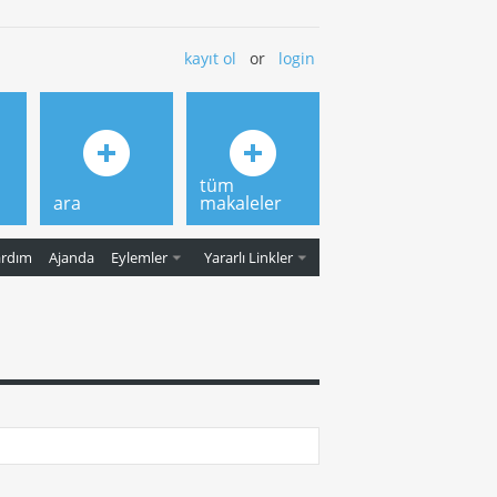
kayıt ol
or
login
tüm
ara
makaleler
ardım
Ajanda
Eylemler
Yararlı Linkler