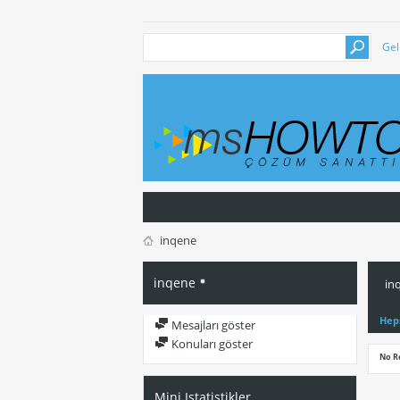
Gel
inqene
inqene
in
Hep
Mesajları göster
Konuları göster
No R
Mini Istatistikler