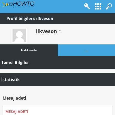
Profil bilgileri: ilkveson
ilkveson
Hakkımda
...
Temel Bilgiler
İstatistik
Mesaj adeti
MESAJ ADETI