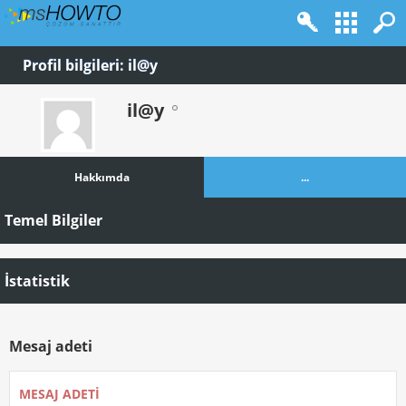
Profil bilgileri: il@y
il@y
Hakkımda
...
Temel Bilgiler
İstatistik
Mesaj adeti
MESAJ ADETI