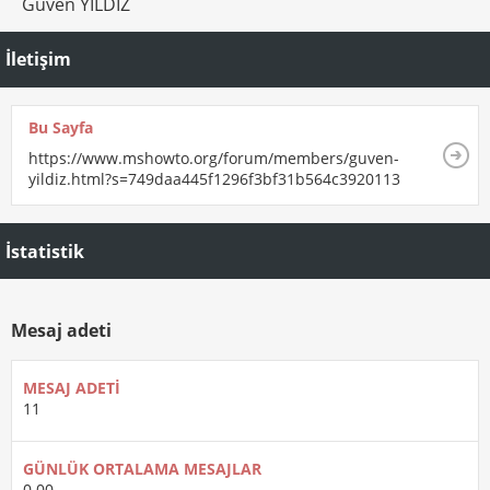
Guven YILDIZ
İletişim
Bu Sayfa
https://www.mshowto.org/forum/members/guven-
yildiz.html?s=749daa445f1296f3bf31b564c3920113
İstatistik
Mesaj adeti
MESAJ ADETI
11
GÜNLÜK ORTALAMA MESAJLAR
0.00