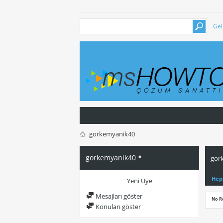
Gel
gorkemyanik40
gorkemyanik40
gor
Hep
Yeni Üye
Mesajları göster
No R
Konuları göster