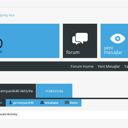
işmiş Ara
yeni
forum
mesajlar
Forum Home
Yeni Mesajlar
Y
kemyanik40 Aktivite
Hakkımda
si
gorkemyanik40
Arkadaşlar
Resim
ecent Activity