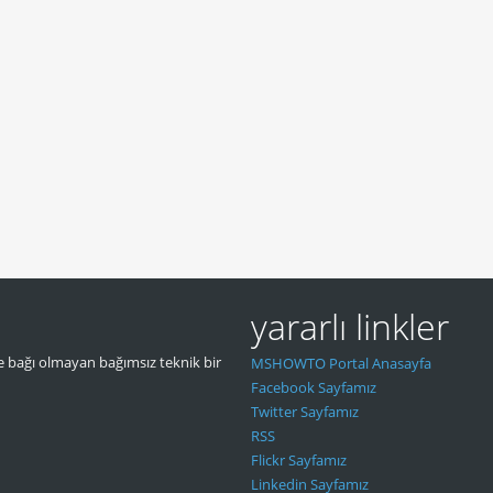
yararlı linkler
 bağı olmayan bağımsız teknik bir
MSHOWTO Portal Anasayfa
Facebook Sayfamız
Twitter Sayfamız
RSS
Flickr Sayfamız
Linkedin Sayfamız