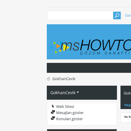
Gel
GokhanCevik
GokhanCevik
Gok
Hep
Web Sitesi
Mesajları göster
No R
Konuları göster