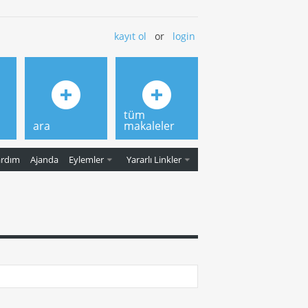
kayıt ol
or
login
tüm
ara
makaleler
ardım
Ajanda
Eylemler
Yararlı Linkler