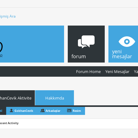
işmiş Ara
yeni
forum
mesajlar
Forum Home
Yeni Mesajlar
Y
hanCevik Aktivite
Hakkımda
si
GokhanCevik
Arkadaşlar
Resim
ecent Activity