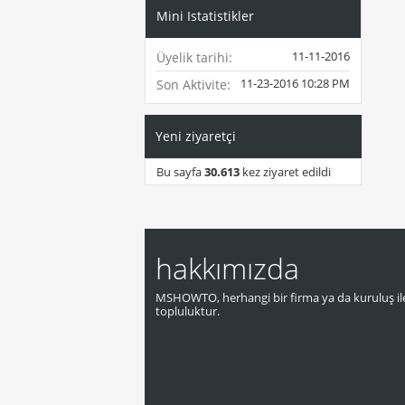
Mini Istatistikler
11-11-2016
Üyelik tarihi
11-23-2016
10:28 PM
Son Aktivite
Yeni ziyaretçi
Bu sayfa
30.613
kez ziyaret edildi
hakkımızda
MSHOWTO, herhangi bir firma ya da kuruluş ile
topluluktur.