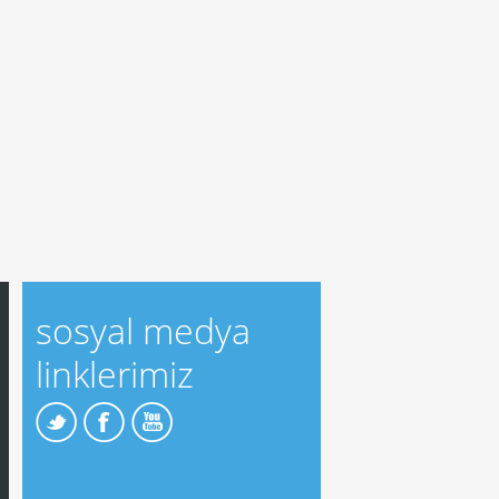
sosyal medya
linklerimiz