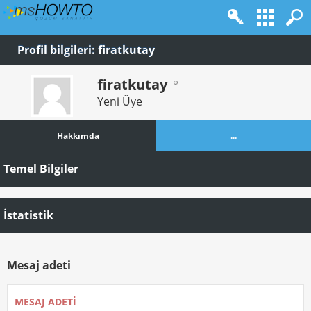
Profil bilgileri: firatkutay
firatkutay
Yeni Üye
Hakkımda
...
Temel Bilgiler
İstatistik
Mesaj adeti
MESAJ ADETI