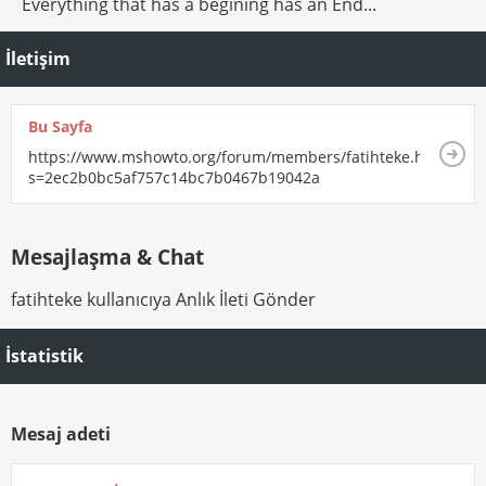
Everything that has a begining has an End...
İletişim
Bu Sayfa
https://www.mshowto.org/forum/members/fatihteke.html?
s=2ec2b0bc5af757c14bc7b0467b19042a
Mesajlaşma & Chat
fatihteke kullanıcıya Anlık İleti Gönder
İstatistik
Mesaj adeti