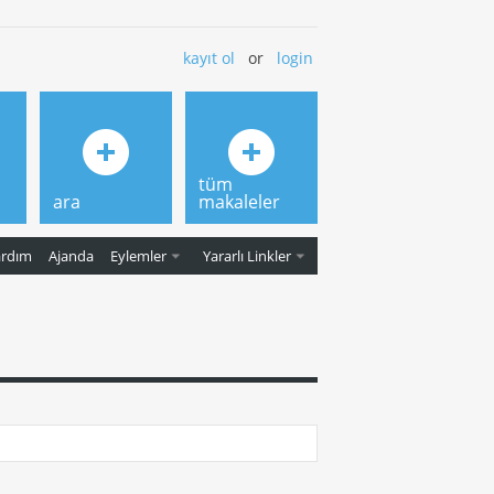
kayıt ol
or
login
tüm
ara
makaleler
ardım
Ajanda
Eylemler
Yararlı Linkler