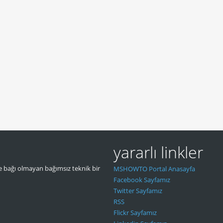
yararlı linkler
 bağı olmayan bağımsız teknik bir
MSHOWTO Portal Anasayfa
Facebook Sayfamız
Twitter Sayfamız
RSS
Flickr Sayfamız