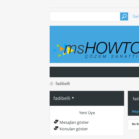
Gel
fadibelli
fadibelli
fad
Hep
Yeni Üye
Mesajları göster
No R
Konuları göster