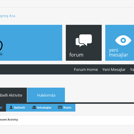
işmiş Ara
yeni
forum
mesajlar
Forum Home
Yeni Mesajlar
Y
ibelli Aktivite
Hakkımda
si
fadibelli
Arkadaşlar
Resim
ecent Activity