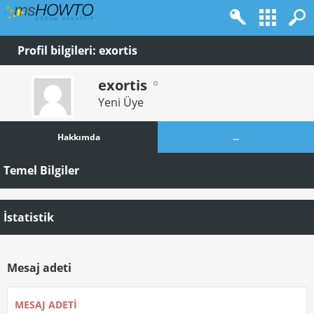
Profil bilgileri: exortis
exortis
Yeni Üye
Hakkımda
...
Temel Bilgiler
İstatistik
Mesaj adeti
MESAJ ADETI