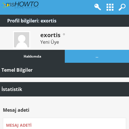
Profil bilgileri: exortis
exortis
Yeni Üye
Hakkımda
...
Temel Bilgiler
İstatistik
Mesaj adeti
MESAJ ADETI