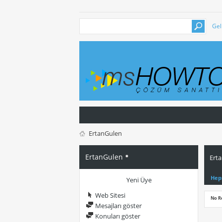
Gel
ErtanGulen
ErtanGulen
Erta
Hep
Yeni Üye
Web Sitesi
No R
Mesajları göster
Konuları göster