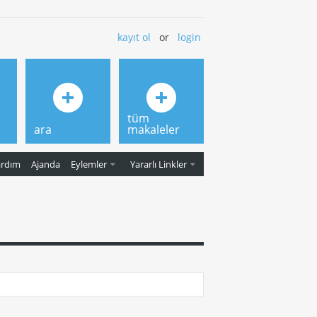
kayıt ol
or
login
tüm
ara
makaleler
ardım
Ajanda
Eylemler
Yararlı Linkler