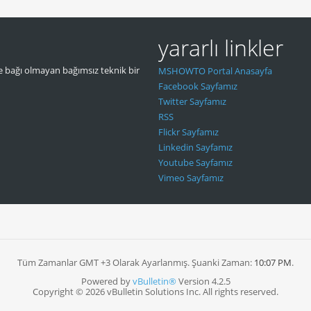
yararlı linkler
 bağı olmayan bağımsız teknik bir
MSHOWTO Portal Anasayfa
Facebook Sayfamız
Twitter Sayfamız
RSS
Flickr Sayfamız
Linkedin Sayfamız
Youtube Sayfamız
Vimeo Sayfamız
Tüm Zamanlar GMT +3 Olarak Ayarlanmış. Şuanki Zaman:
10:07 PM
.
Powered by
vBulletin®
Version 4.2.5
Copyright © 2026 vBulletin Solutions Inc. All rights reserved.