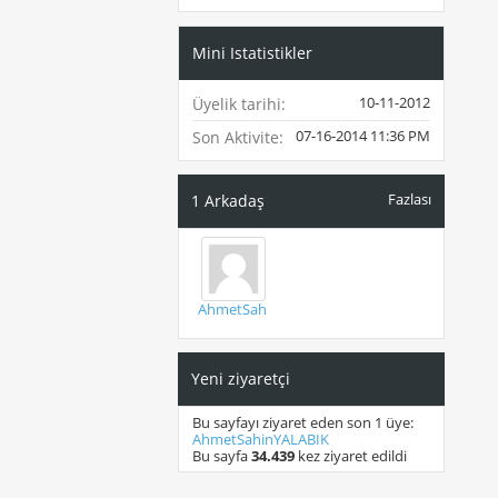
Mini Istatistikler
10-11-2012
Üyelik tarihi
07-16-2014
11:36 PM
Son Aktivite
Fazlası
1
Arkadaş
AhmetSahinYALABIK
Yeni ziyaretçi
Bu sayfayı ziyaret eden son 1 üye:
AhmetSahinYALABIK
Bu sayfa
34.439
kez ziyaret edildi