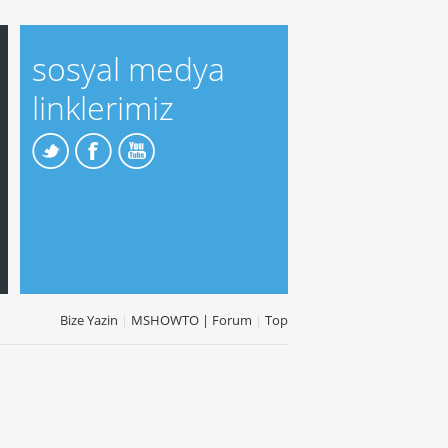
sosyal medya
linklerimiz
Bize Yazin
|
MSHOWTO | Forum
|
Top