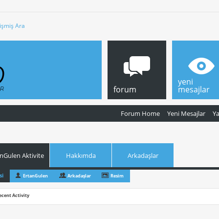
işmiş Ara
yeni
forum
mesajlar
Forum Home
Yeni Mesajlar
Y
nGulen Aktivite
Hakkımda
Arkadaşlar
si
ErtanGulen
Arkadaşlar
Resim
ecent Activity