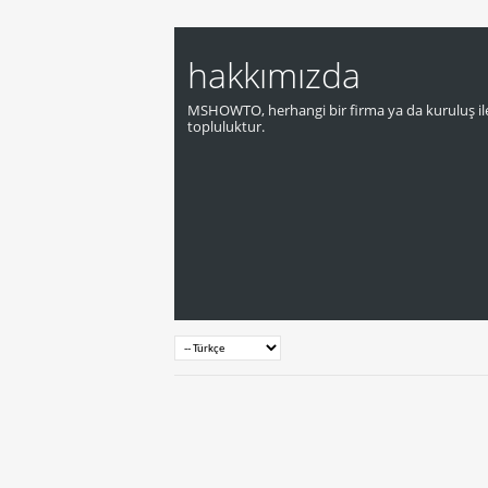
hakkımızda
MSHOWTO, herhangi bir firma ya da kuruluş ile
topluluktur.