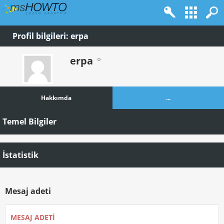
Profil bilgileri: erpa
erpa
Hakkımda
...
Temel Bilgiler
İstatistik
Mesaj adeti
MESAJ ADETI