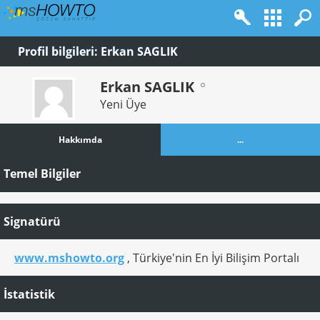
Profil bilgileri: Erkan SAGLIK
Erkan SAGLIK
Yeni Üye
Hakkımda
...
Temel Bilgiler
Signatürü
www.mshowto.org
, Türkiye'nin En İyi Bilişim Portalı
İstatistik