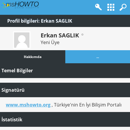
Profil bilgileri: Erkan SAGLIK
Erkan SAGLIK
Yeni Üye
Hakkımda
...
Temel Bilgiler
Signatürü
www.mshowto.org
, Türkiye'nin En İyi Bilişim Portalı
İstatistik